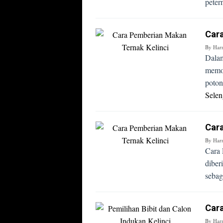
peter
Cara
By
Har
Dalam
memo
poton
Sele
Cara
By
Har
Cara 
diber
sebag
Cara
By
Har