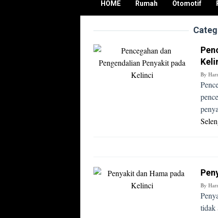
HOME
Rumah
Otomotif
Categ
Pen
Keli
By
Har
Pence
pence
penya
Sele
Peny
By
Har
Penya
tidak