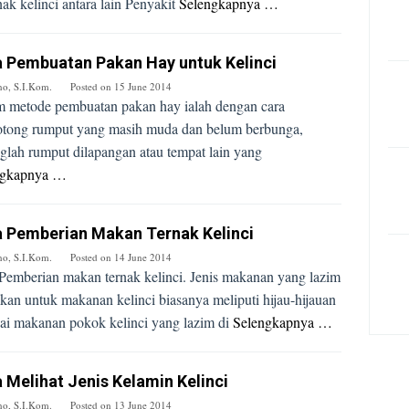
nak kelinci antara lain Penyakit
Selengkapnya …
 Pembuatan Pakan Hay untuk Kelinci
no, S.I.Kom.
Posted on
15 June 2014
 metode pembuatan pakan hay ialah dengan cara
tong rumput yang masih muda dan belum berbunga,
glah rumput dilapangan atau tempat lain yang
ngkapnya …
 Pemberian Makan Ternak Kelinci
no, S.I.Kom.
Posted on
14 June 2014
Pemberian makan ternak kelinci. Jenis makanan yang lazim
ikan untuk makanan kelinci biasanya meliputi hijau-hijauan
ai makanan pokok kelinci yang lazim di
Selengkapnya …
 Melihat Jenis Kelamin Kelinci
no, S.I.Kom.
Posted on
13 June 2014