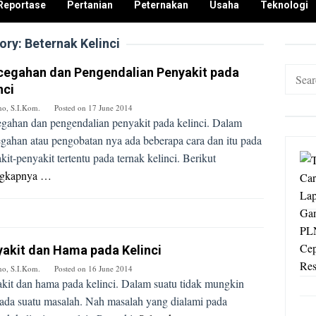
Reportase
Pertanian
Peternakan
Usaha
Teknologi
ory:
Beternak Kelinci
cegahan dan Pengendalian Penyakit pada
Search
nci
for:
no, S.I.Kom.
Posted on
17 June 2014
gahan dan pengendalian penyakit pada kelinci. Dalam
gahan atau pengobatan nya ada beberapa cara dan itu pada
kit-penyakit tertentu pada ternak kelinci. Berikut
ngkapnya …
akit dan Hama pada Kelinci
no, S.I.Kom.
Posted on
16 June 2014
kit dan hama pada kelinci. Dalam suatu tidak mungkin
 ada suatu masalah. Nah masalah yang dialami pada