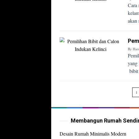
Cara 
kelam
akan 
Pemi
By
Har
Pemil
yang 
bibit
1
Membangun Rumah Sendir
Desain Rumah Minimalis Modern