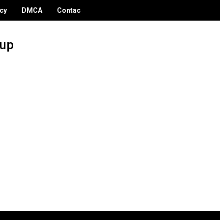
icy
DMCA
Contac
dup