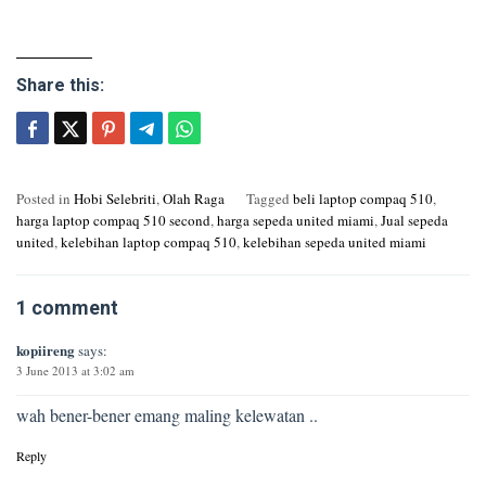
Share this:
Posted in
Hobi Selebriti
,
Olah Raga
Tagged
beli laptop compaq 510
,
harga laptop compaq 510 second
,
harga sepeda united miami
,
Jual sepeda
united
,
kelebihan laptop compaq 510
,
kelebihan sepeda united miami
1 comment
kopiireng
says:
3 June 2013 at 3:02 am
wah bener-bener emang maling kelewatan ..
Reply