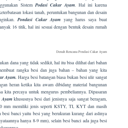
enggunakan Sistem
Podasi Cakar Ayam
. Hal ini karena
 keterbatasan lokasi tanah, peruntukan bangunan dan desain
nginkan.
Pondasi Cakar Ayam
yang harus saya buat
nyak 16 titik, hal ini sesuai dengan bentuk desain rumah
Denah Rencana Pondasi Cakar Ayam
an dana yang tidak sedikit, hal itu bisa dilihat dari bahan
membuat rangka besi dan juga bahan – bahan yang kita
kar Ayam.
Harga besi batangan biasa bukan besi ulir sangat
angan heran ketika kita awam dibidang material bangunan
isa kita percaya untuk mengurus pembeliannya. Dipasaran
r Ayam
khususnya besi dari jenisnya saja sangat beragam,
 10 mm memiliki jenis seperti KSTY, TI, KYT dan masih
h besi banci yaitu besi yang berukuran kurang dari aslinya
nyataannya hanya 8-9 mm), selain besi banci ada juga besi
 ukurannya.