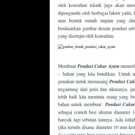
oleh konsultan teknik juga akan m
dipengaruhi oleh berbagai faktor yaitu,
atau bentuk rumah impian yang dii
berdasarkan gambar desain pondasi seba
yang disetujui oleh konsultan.
Membuat
Pondasi Cakar Ayam
memerluk
– bahan yang kita butuhkan. Untuk 
gunakan untuk memasang
Pondasi Ca
tergantung dari jenis dan ukuranya, j
lebih baik kita meminta orang yang b
bahan untuk membuat
Pondasi Caka
sebagai contoh besi ukuran diameter
banyak lagi sebutan lainnya. Ada istila
(jika tertulis disana diameter 10 mm ke
Cas
yaitu jenis besi yang sesuai dengan