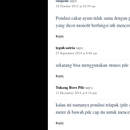
suspada
says:
24 October 2013 at 10:39 am
Pondasi cakar ayam tidak sama dengan p
yang dicor monolit berfungsi utk mence
Reply
teguh satria
says:
23 September 2014 at 6:04 am
sekarang bisa menggunakan strauss pile y
Reply
Tukang Bore Pile
says:
11 December 2014 at 9:14 pm
kalau ini namanya pondasi telapak (pil
meter di bawah pile cap itu untuk menc
Reply