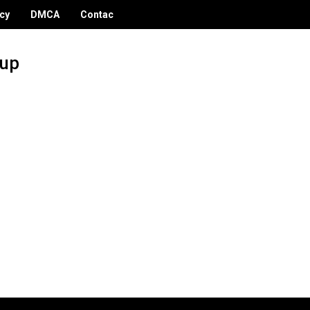
icy
DMCA
Contac
dup