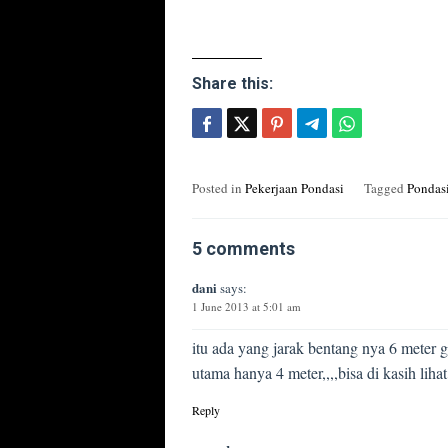
Share this:
Posted in
Pekerjaan Pondasi
Tagged
Pondas
5 comments
dani
says:
1 June 2013 at 5:01 am
itu ada yang jarak bentang nya 6 meter
utama hanya 4 meter,,,,bisa di kasih liha
Reply