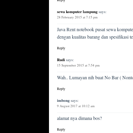
sewa komputer lampung
says:
28 February 2015 at 7:15 pm
Java Rent notebook pusat sewa komputer 
dengan kualitas barang dan spesifikasi 
Reply
Rudi
says:
15 September 2015 at 7:54 pm
Wah.. Lumayan nih buat No Bar ( Nonton
Reply
imbong
says:
9 August 2017 at 10:12 am
alamat nya dimana bos?
Reply