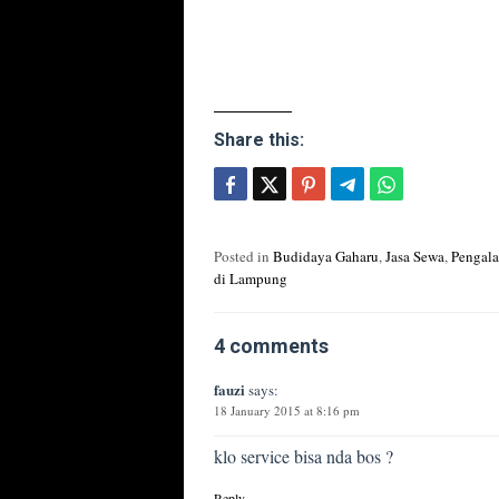
Share this:
Posted in
Budidaya Gaharu
,
Jasa Sewa
,
Pengal
di Lampung
4 comments
fauzi
says:
18 January 2015 at 8:16 pm
klo service bisa nda bos ?
Reply