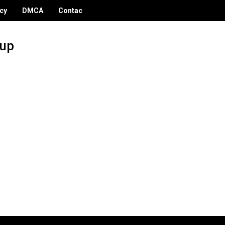
icy
DMCA
Contac
dup