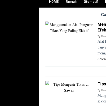
HOME
Rumah
Otomotif
Ca
Meng
Efek
By
Har
Alat 
banya
mengu
Sele
Tips
By
Har
Mengu
sekto