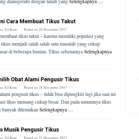
g dianugerahi dengan tanah yang
Selengkapnya …
ini Cara Membuat Tikus Takut
no, S.I.Kom.
Posted on
26 November 2017
membuat tikus takut – karena memiliki populasi yang
i tikus menjadi salah salah satu masalah yang cukup
sar di beberapa hunian. Tikus sebenarnya
Selengkapnya
lih Obat Alami Pengusir Tikus
no, S.I.Kom.
Posted on
24 November 2017
alami pengusir tikus – tidak bisa dipungkiri lagi jika saat ini
asi tikus memang cukup besar. Dan pada umumnya tikus
g banyak ditemukan
Selengkapnya …
s Musik Pengusir Tikus
no, S.I.Kom.
Posted on
22 November 2017