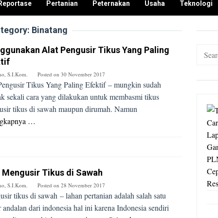
Reportase
Pertanian
Peternakan
Usaha
Teknologi
tegory:
Binatang
gunakan Alat Pengusir Tikus Yang Paling
Search
tif
for:
no, S.I.Kom.
Posted on
30 November 2017
Pengusir Tikus Yang Paling Efektif – mungkin sudah
k sekali cara yang dilakukan untuk membasmi tikus
sir tikus di sawah maupun dirumah. Namun
ngkapnya …
 Mengusir Tikus di Sawah
no, S.I.Kom.
Posted on
28 November 2017
sir tikus di sawah – lahan pertanian adalah salah satu
r andalan dari indonesia hal ini karena Indonesia sendiri