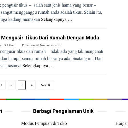
 pengusir tikus – salah satu jenis hama yang benar –
 sangat mengganggu rumah anda adalah tikus. Selain itu,
 juga kadang memakan
Selengkapnya …
s Mengusir Tikus Dari Rumah Dengan Muda
no, S.I.Kom.
Posted on
20 November 2017
mengusir tikus dari rumah – tidak ada yang tak mengenali
, dan hampir semua rumah biasanya ada binatang ini. Dan
 saja rasanya
Selengkapnya …
1
2
3
4
Next
i
Berbagi Pengalaman Unik
Modus Penipuan di Toko
Harga 