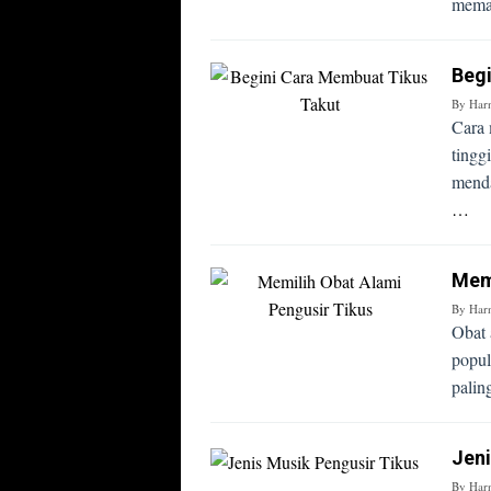
meman
Beg
By
Har
Cara 
tingg
menda
…
Memi
By
Har
Obat 
popul
palin
Jeni
By
Har