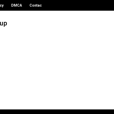
icy
DMCA
Contac
dup