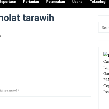
Reportase
Pertanian
Peternakan
Usaha
Teknologi
holat tarawih
Search
for:
elds are marked
*