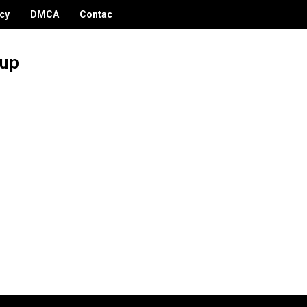
icy
DMCA
Contac
dup