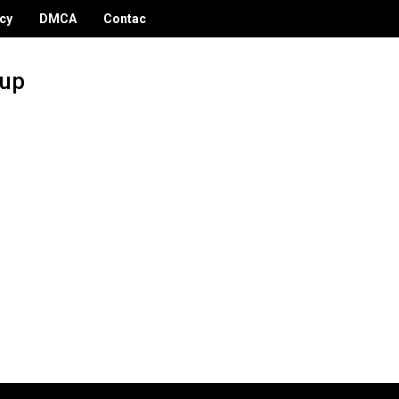
icy
DMCA
Contac
dup