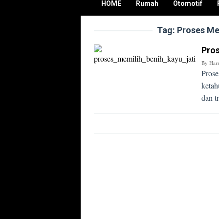
HOME
Rumah
Otomotif
Tag:
Proses Mem
Pros
By
Har
Prose
ketah
dan t