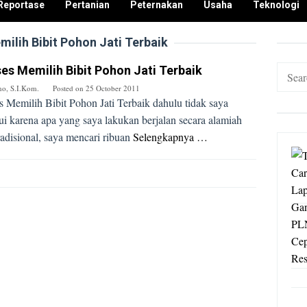
Reportase
Pertanian
Peternakan
Usaha
Teknologi
ilih Bibit Pohon Jati Terbaik
es Memilih Bibit Pohon Jati Terbaik
Search
for:
no, S.I.Kom.
Posted on
25 October 2011
s Memilih Bibit Pohon Jati Terbaik dahulu tidak saya
ui karena apa yang saya lakukan berjalan secara alamiah
radisional, saya mencari ribuan
Selengkapnya …